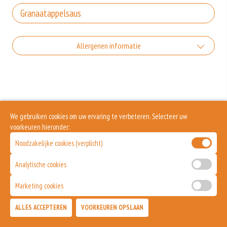
+€0.50
Extra lavas - Wrap
Allergenen informatie
+€0.95
Incl. €0.05 Wettelijke SUP milieutoeslag
Zonder munt
Geen aangegeven allergenen.
+€0.00
Zonder augurk
+€0.00
We gebruiken cookies om uw ervaring te verbeteren. Selecteer uw
Zonder bosuitjes
voorkeuren hieronder:
Noodzakelijke cookies (verplicht)
+€0.00
Zonder sla
Analytische cookies
+€0.00
Marketing cookies
Zonder tomaat
ALLES ACCEPTEREN
VOORKEUREN OPSLAAN
TOEVOEGEN
+€0.00