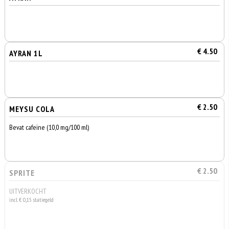
€ 4.50
AYRAN 1L
€ 2.50
MEYSU COLA
Bevat cafeïne (10,0 mg/100 ml)
€ 2.50
SPRITE
UITVERKOCHT
incl. € 0,15 statiegeld