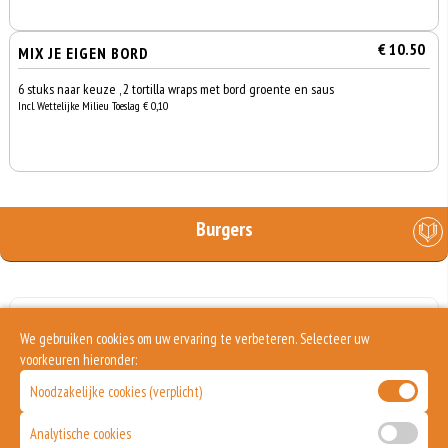
€ 10.50
MIX JE EIGEN BORD
6 stuks naar keuze , 2 tortilla wraps met bord groente en saus
Incl. Wettelijke Milieu Toeslag € 0,10
Burgers
€ 5.50
BURGER CLASSIC
We gebruiken cookies om uw ervaring te verbeteren. Selecteer uw
UITVERKOCHT
voorkeuren hieronder:
Noodzakelijke cookies (verplicht)
Analytische cookies